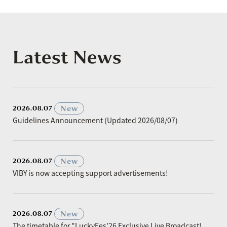
Latest News
​ ​
New
2026.08.07
Guidelines Announcement (Updated 2026/08/07)
​ ​
New
2026.08.07
VIBY is now accepting support advertisements!
​ ​
New
2026.08.07
The timetable for "LuckyFes'26 Exclusive Live Broadcast!