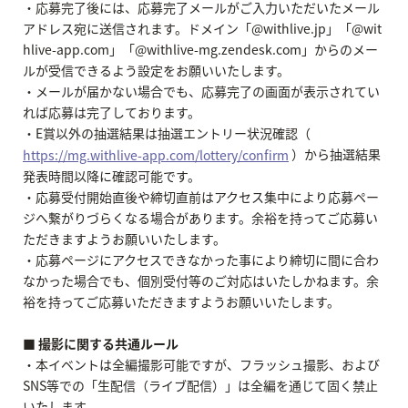
・応募完了後には、応募完了メールがご入力いただいたメール
アドレス宛に送信されます。ドメイン「@withlive.jp」「@wit
hlive-app.com」「@withlive-mg.zendesk.com」からのメー
ルが受信できるよう設定をお願いいたします。
・メールが届かない場合でも、応募完了の画面が表示されてい
れば応募は完了しております。
・E賞以外の抽選結果は抽選エントリー状況確認（
）から抽選結果
https://mg.withlive-app.com/lottery/confirm
発表時間以降に確認可能です。
・応募受付開始直後や締切直前はアクセス集中により応募ペー
ジへ繋がりづらくなる場合があります。余裕を持ってご応募い
ただきますようお願いいたします。
・応募ページにアクセスできなかった事により締切に間に合わ
なかった場合でも、個別受付等のご対応はいたしかねます。余
裕を持ってご応募いただきますようお願いいたします。
■ 撮影に関する共通ルール
・本イベントは全編撮影可能ですが、フラッシュ撮影、および
SNS等での「生配信（ライブ配信）」は全編を通じて固く禁止
いたします。