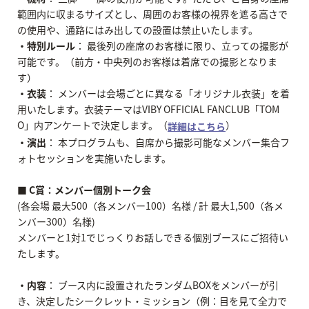
範囲内に収まるサイズとし、周囲のお客様の視界を遮る高さで
の使用や、通路にはみ出しての設置は禁止いたします。
・特別ルール
： 最後列の座席のお客様に限り、立っての撮影が
可能です。（前方・中央列のお客様は着席での撮影となりま
す）
・衣装
： メンバーは会場ごとに異なる「オリジナル衣装」を着
用いたします。衣装テーマはVIBY OFFICIAL FANCLUB「TOM
O」内アンケートで決定します。（
）
詳細はこちら
・演出
： 本プログラムも、自席から撮影可能なメンバー集合フ
ォトセッションを実施いたします。
■ C賞：メンバー個別トーク会
(各会場 最大500（各メンバー100）名様 / 計 最大1,500（各メ
ンバー300）名様)
メンバーと1対1でじっくりお話しできる個別ブースにご招待い
たします。
・内容
： ブース内に設置されたランダムBOXをメンバーが引
き、決定したシークレット・ミッション（例：目を見て全力で