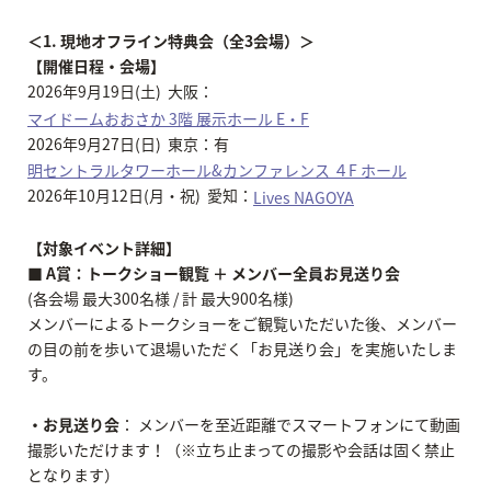
＜1. 現地オフライン特典会（全3会場）＞
【開催日程・会場】
2026年9月19日(土) 大阪：
マイドームおおさか 3階 展示ホール E・F
2026年9月27日(日) 東京：有
明セントラルタワーホール&カンファレンス ４F ホール
2026年10月12日(月・祝) 愛知：
Lives NAGOYA
【対象イベント詳細】
■ A賞：トークショー観覧 ＋ メンバー全員お見送り会
(各会場 最大300名様 / 計 最大900名様)
メンバーによるトークショーをご観覧いただいた後、メンバー
の目の前を歩いて退場いただく「お見送り会」を実施いたしま
す。
・お見送り会
： メンバーを至近距離でスマートフォンにて動画
撮影いただけます！（※立ち止まっての撮影や会話は固く禁止
となります）