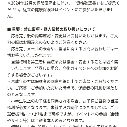
※2024年12月の保険証廃止に伴い、「資格確認書」をご提示く
ださい。従来の健康保険証はイベントにご参加いただけませ
ん。
■ 重要：禁止事項・個人情報の取り扱いについて
・応募完了後の内容確認・変更はお受付いたしかねます。ご入
力の際はお間違えのないようご注意ください。
・応募完了メールの未着や、当落に関するお問い合わせには一
切お答えいたしかねます。
・当選権利を第三者に譲渡または換金・変更することは固く禁
止いたします。発覚した場合、今後のイベントへの参加をお断
りする場合がございます。
・未成年の方は保護者の同意を得た上でご応募・ご参加くださ
い。ご応募・ご参加いただいた時点で、保護者の同意を得たも
のとみなします。
・小学生以上のお子様を同伴される場合、お子様ご自身の当選
権利が必要となります。未就学児の同伴につきましては、ご当
選者様1名につき1名まで可能ですが、イベントへの参加（会話
やサイン等）は当選者本人のみとなります。
・個別トーク会（C賞）において、小学生以上のお子様の場合