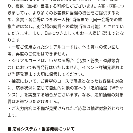
り、複数（重複）当選する可能性がございます。A賞・B賞につ
きましては、より多くのお客様に当選の機会をご提供するた
め、各賞・各会場につきお一人様1当選まで（同一会場での重
複当選はなし。別会場の同賞への重複当選は可能）とさせてい
ただきます。また、E賞につきましてもお一人様1当選までとな
ります。
・一度ご使用されたシリアルコードは、他の賞への使い回し
等、再度のご使用はできません。
・シリアルコードは、いかなる場合（汚損・紛失・盗難等含
む）においても再発行はいたしません。イベント詳細発表およ
び当落発表まで大切に保管してください。
・抽選において、ご希望のコースで落選となったお客様を対象
に、応募状況に応じて自動的に他の賞への「追加抽選（Wチャ
ンス）」を実施する場合がございます。なお、追加抽選の対象
賞はお選びいただけません。
・ご入力内容に不備が見受けられたご応募は抽選対象外となり
ます。
■ 応募システム・当落発表について