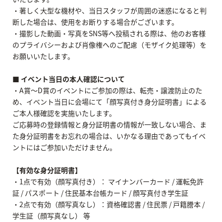
・著しく大型な機材や、当日スタッフが周囲の迷惑になると判
断した場合は、使用をお断りする場合がございます。
・撮影した動画・写真をSNS等へ投稿される際は、他のお客様
のプライバシーおよび肖像権へのご配慮（モザイク処理等）を
お願いいたします。
■ イベント当日の本人確認について
・A賞～D賞のイベントにご参加の際は、転売・譲渡防止のた
め、イベント当日に会場にて「顔写真付き身分証明書」による
ご本人様確認を実施いたします。
ご応募時の登録情報と身分証明書の情報が一致しない場合、ま
た身分証明書をお忘れの場合は、いかなる理由であってもイベ
ントにはご参加いただけません。
【有効な身分証明書】
・1点で有効（顔写真付き）： マイナンバーカード / 運転免許
証 / パスポート / 住民基本台帳カード / 顔写真付き学生証
・2点で有効（顔写真なし）：資格確認書 / 住民票 / 戸籍謄本 /
学生証（顔写真なし） 等