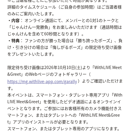
詳細のタイムスケジュール（ご自身の参加時間）はご当選者様
のみにご案内いたします。
・内容
： オンライン通話にて、メンバーとの1対1のトークと
「じゃんけん一発勝負」をお楽しみいただけます（通話時間は
じゃんけんを含めて60秒間となります）。
・特典
： ファンの方が勝った場合は「勝ち誇ったポーズ」、負
け・引き分けの場合は「悔しがるポーズ」の限定待ち受け画像
をプレゼントいたします。
限定待ち受け画像は2026年10月10日(土)より「WithLIVE Meet
&Greet」のWebページのフォトギャラリー（
）よりご確認いただけま
https://mg.withlive-app.com/garally
す。
本イベントは、スマートフォン・タブレット専用アプリ「With
LIVE Meet&Greet」を使用したビデオ通話によるオンラインイ
ベントとなります。ご参加にはお客様所有のカメラ機能付きス
マートフォン、またはタブレットへの「WithLIVE Meet&Gree
t」アプリのインストールが必要となります。
スマートフォン、またはタブレット専用のアプリになります。