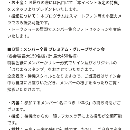
・お土産
： お帰りの際には出口にて「本イベント限定の特典」
をスタッフよりプレゼントいたします。
・撮影について
： 本プログラムはスマートフォン等の小型カメ
ラでのみ撮影可能です。
・トークショーの冒頭でメンバー集合フォトセッションを実施
いたします。
■ B賞：メンバー全員 プレミアム・グループサイン会
(各会場 最大150名様 / 計 最大450名様)
特製色紙にメンバーがリレー形式でサイン及びオリジナルの
「はなまるスタンプ」をおさせていただきます。
全席着席・待機スタイルとなりますので、ご当選者はサイン会
中も自席にお座りいただき、メンバーの様子をゆったりご覧・
撮影いただけます。
・内容
： 参加するメンバー1名につき「30秒」の持ち時間がご
ざいます。
・撮影
： 待機席からの一眼レフカメラ等による撮影が全編可能
です。
・機材
： 三脚・一脚の使用が可能です。ただし、ご自身の座席